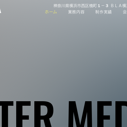
神奈川県横浜市西区楠町１－３ ＢＬＡ
ホーム
業務内容
制作実績
会
TER ME
TER ME