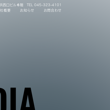
横浜西口ビル６階
TEL 045-323-4101
社概要
お知らせ
お問合わせ
DIA
DIA