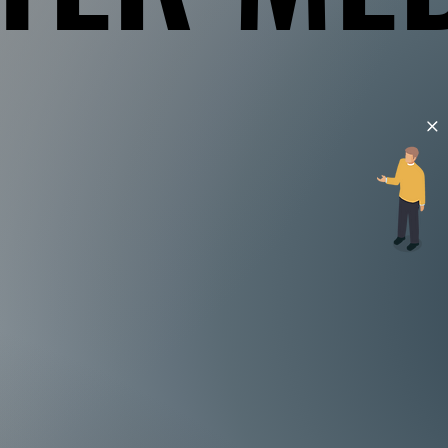
ION
参・教科書のDTP制作を主業務としたプロ集団です。教
習参考書、問題集、学力テスト、資料集、辞典、学習塾教
の実績がございます。